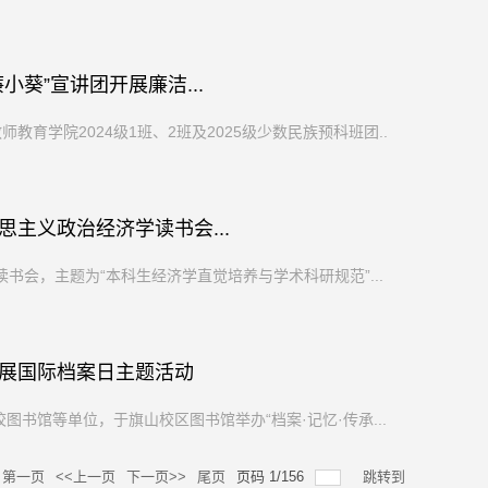
葵”宣讲团开展廉洁...
育学院2024级1班、2班及2025级少数民族预科班团...
主义政治经济学读书会...
书会，主题为“本科生经济学直觉培养与学术科研规范”...
展国际档案日主题活动
书馆等单位，于旗山校区图书馆举办“档案·记忆·传承...
第一页
<<上一页
下一页>>
尾页
页码
1
/
156
跳转到