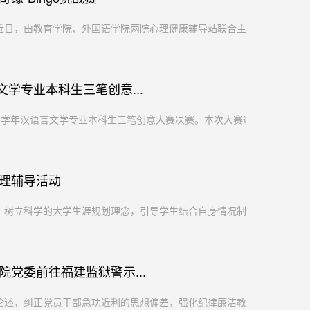
日，由教育学院、外国语学院两院心理健康辅导站联合主...
文学专业本科生三笔创意...
26学年汉语言文学专业本科生三笔创意大赛决赛。本次大赛邀...
理辅导活动
树立科学的大学生涯规划理念，引导学生结合自身情况制...
党委前往福建监狱警示...
述，纠正党员干部急功近利的思想偏差，强化纪律廉洁教...