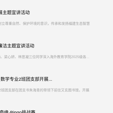
展主题宣讲活动
立尊重自然、保护环境的意识，传承和发扬福建生态智慧...
廉洁主题宣讲活动
梁心妍、林思凝三位同学深入海外教育学院2025级各...
数学专业2班团支部开展...
2班团支部在团支书朱海青的带领下前往又玄图书馆，开展...
·Bingo挑战赛